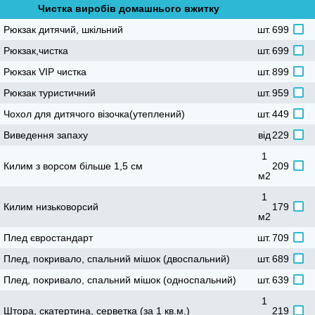
Чистка виробів домашнього вжитку
Рюкзак дитячий, шкільний
шт.
699
Рюкзак,чистка
шт.
699
Рюкзак VIP чистка
шт.
899
Рюкзак туристичний
шт.
959
Чохол для дитячого візочка(утеплений)
шт.
449
иведення запаху
ід
229
1
Килим з ворсом більше 1,5 см
209
м2
1
Килим низьковорсий
179
м2
Плед євростандарт
шт.
709
Плед, покривало, спальний мішок (двоспальний)
шт.
689
Плед, покривало, спальний мішок (односпальний)
шт.
639
1
Штора, скатертина, серветка (за 1 кв.м.)
219