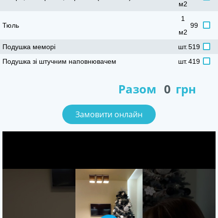
м2
1
Тюль
99
м2
Подушка меморі
шт.
519
Подушка зі штучним наповнювачем
шт.
419
Разом
0
рн
Замовити онлайн