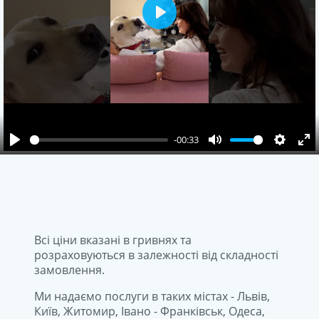
Play
-00:33
Play
Mute
Setting
En
fu
сі ціни вказані в гривнях та
розраховуються в залежності від складності
замовлення.
Ми надаємо послуги в таких містах - Львів,
Київ, Житомир, Івано - Франківськ, Одеса,