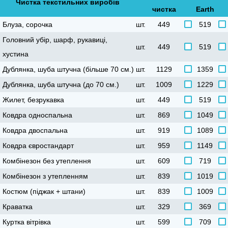
Чистка текстильних виробі
чистка
Earth
Блуза, сорочка
шт.
449
519
Головний убір, шарф, рукавиці,
шт.
449
519
хустина
Дублянка, шуба штучна (більше 70 см.)
шт.
1129
1359
Дублянка, шуба штучна (до 70 см.)
шт.
1009
1229
Жилет, безрукавка
шт.
449
519
Ковдра односпальна
шт.
869
1049
Ковдра двоспальна
шт.
919
1089
Ковдра євростандарт
шт.
959
1149
Комбінезон без утеплення
шт.
609
719
Комбінезон з утепленням
шт.
839
1019
Костюм (піджак + штани)
шт.
839
1009
Краватка
шт.
329
369
Куртка вітрівка
шт.
599
709