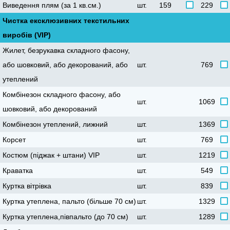
иведення плям (за 1 кв.см.)
шт.
159
229
Чистка ексклюзивних текстильних
иробів (VIP)
Жилет, безрукавка складного фасону,
або шовковий, або декорований, або
шт.
769
утеплений
Комбінезон складного фасону, або
шт.
1069
шовковий, або декорований
Комбінезон утеплений, лижний
шт.
1369
Корсет
шт.
769
Костюм (піджак + штани) VIP
шт.
1219
Краватка
шт.
549
Куртка вітрівка
шт.
839
Куртка утеплена, пальто (більше 70 см)
шт.
1329
Куртка утеплена,півпальто (до 70 см)
шт.
1289