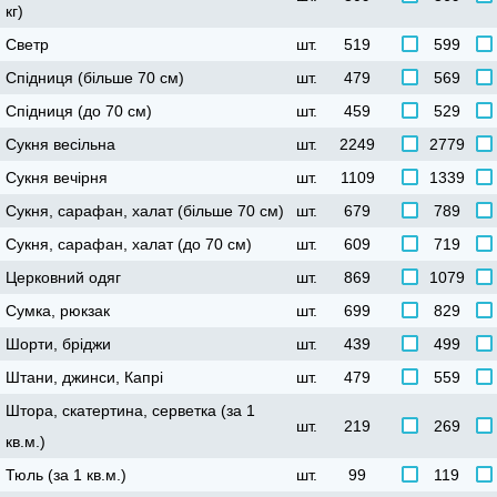
кг)
Светр
шт.
519
599
Спідниця (більше 70 см)
шт.
479
569
Спідниця (до 70 см)
шт.
459
529
Сукня весільна
шт.
2249
2779
Сукня вечірня
шт.
1109
1339
Сукня, сарафан, халат (більше 70 см)
шт.
679
789
Сукня, сарафан, халат (до 70 см)
шт.
609
719
Церковний одя
шт.
869
1079
Сумка, рюкзак
шт.
699
829
Шорти, бріджи
шт.
439
499
Штани, джинси, Капрі
шт.
479
559
Штора, скатертина, серветка (за 1
шт.
219
269
кв.м.)
Тюль (за 1 кв.м.)
шт.
99
119