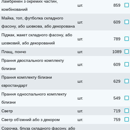
Ламбрекен з окремих частин,
шт.
859
комбінований
Майка, топ, футболка складного
шт.
609
фасону, або шовкова, або декорована
Піджак, жакет складного фасону, або
шт.
789
шовковий, або декорований
Плащ, пончо
шт.
1089
Прання двоспального комплекту
шт.
609
ілизни
Прання комплекту білизни
шт.
629
євростандарт
Прання односпального комплекту
шт.
549
ілизни
Светр
шт.
719
Светр об'ємний або з декором
шт.
759
Сорочка, блуза складного фасону, або