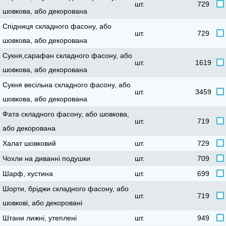
шт.
729
шовкова, або декорована
Спідниця складного фасону, або
шт.
729
шовкова, або декорована
Сукня,сарафан складного фасону, або
шт.
1619
шовкова, або декорована
Сукня весільна складного фасону, або
шт.
3459
шовкова, або декорована
Фата складного фасону, або шовкова,
шт.
719
або декорована
Халат шовковий
шт.
729
Чохли на диванні подушки
шт.
709
Шарф, хустина
шт.
699
Шорти, бріджи складного фасону, або
шт.
719
шовкові, або декоровані
Штани лижні, утеплені
шт.
949