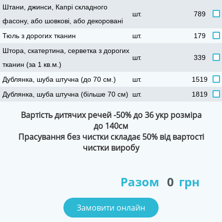
Штани, джинси, Капрі складного
шт.
789
фасону, або шовкові, або декоровані
Тюль з дорогих тканин
шт.
179
Штора, скатертина, серветка з дорогих
шт.
339
тканин (за 1 кв.м.)
Дублянка, шуба штучна (до 70 см.)
шт.
1519
Дублянка, шуба штучна (більше 70 см)
шт.
1819
артість дитячих речей -50% до 36 укр розміра
до 140см
Прасування без чистки складає 50% від вартості
чистки виробу
Разом
0
рн
Замовити онлайн