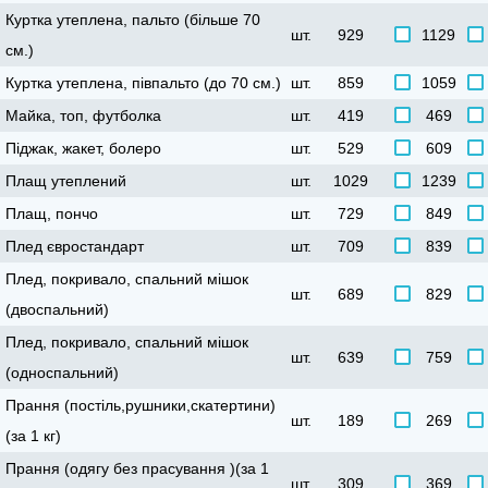
Куртка утеплена, пальто (більше 70
шт.
929
1129
см.)
Куртка утеплена, півпальто (до 70 см.)
шт.
859
1059
Майка, топ, футболка
шт.
419
469
Піджак, жакет, болеро
шт.
529
609
Плащ утеплений
шт.
1029
1239
Плащ, пончо
шт.
729
849
Плед євростандарт
шт.
709
839
Плед, покривало, спальний мішок
шт.
689
829
(двоспальний)
Плед, покривало, спальний мішок
шт.
639
759
(односпальний)
Прання (постіль,рушники,скатертини)
шт.
189
269
(за 1 кг)
Прання (одягу без прасування )(за 1
шт.
309
369