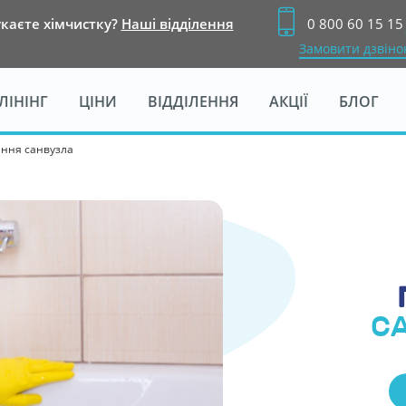
каєте хімчистку?
Наші відділення
0 800 60 15 15
Замовити дзвіно
ЛІНІНГ
ЦІНИ
ІДДІЛЕННЯ
АКЦІ
БЛОГ
ння санвузла
С