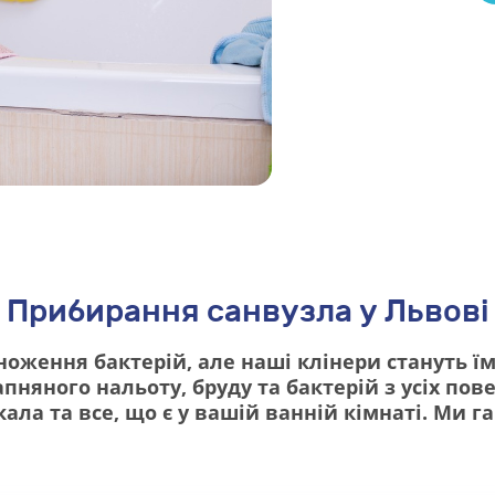
Прибирання санвузла у Львові
ноження бактерій, але наші клінери стануть ї
няного нальоту, бруду та бактерій з усіх пов
ала та все, що є у вашій ванній кімнаті. Ми г