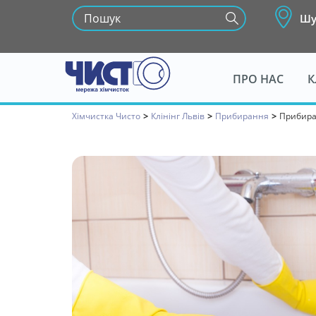
Шу
ПРО НАС
К
Хімчистка Чисто
>
Клінінг Льві
>
Прибирання
>
Прибира