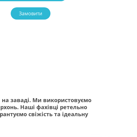
Замовити
м на заваді. Ми використовуємо
ерхонь. Наші фахівці ретельно
арантуємо свіжість та ідеальну