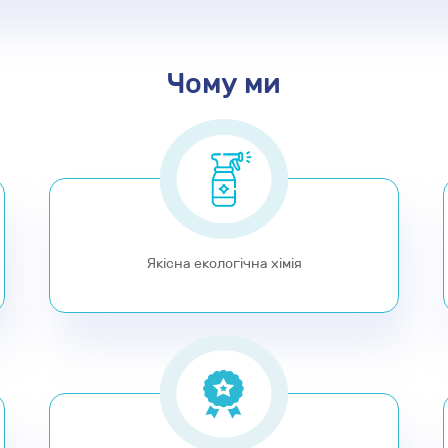
Чому ми
Якісна екологічна хімія