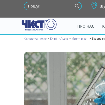
Шу
ПРО НАС
К
Хімчистка Чисто
>
Клінінг Льві
>
Миття вікон
>
Базове м