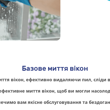
Базове миття вікон
иття вікон, ефективно видаляючи пил, сліди в
ефективне миття вікон, щоб ви могли насол
зпечимо вам якісне обслуговування та бездога