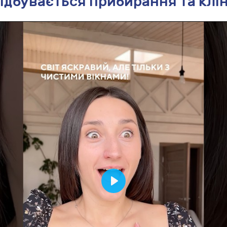
відбувається прибирання та клін
Play