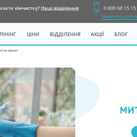
каєте хімчистку?
Наші відділення
0 800 60 15 15
Замовити дзвіно
ЛІНІНГ
ЦІНИ
ІДДІЛЕННЯ
АКЦІ
БЛОГ
иття вікон
МИ